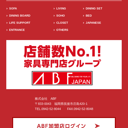
SOFA
LIVING
DINING SET
DINING BOARD
SOHO
BED
LIFE SUPPORT
CLOSET
JAPANESE
ENTRANCE
OTHERS
株式会社 ABF
〒833-0043 福岡県筑後市庄島420-1
TEL.0942-52-8044 FAX.0942-52-8048