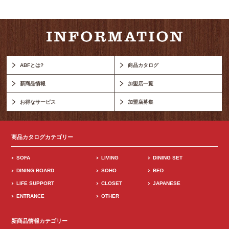
ABFとは?
商品カタログ
新商品情報
加盟店一覧
お得なサービス
加盟店募集
商品カタログカテゴリー
SOFA
LIVING
DINING SET
DINING BOARD
SOHO
BED
LIFE SUPPORT
CLOSET
JAPANESE
ENTRANCE
OTHER
新商品情報カテゴリー