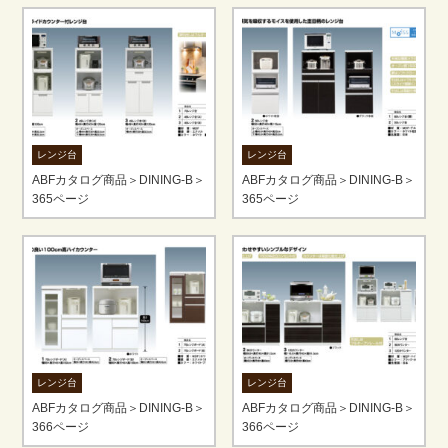
レンジ台
レンジ台
ABFカタログ商品＞DINING-B＞
ABFカタログ商品＞DINING-B＞
365ページ
365ページ
レンジ台
レンジ台
ABFカタログ商品＞DINING-B＞
ABFカタログ商品＞DINING-B＞
366ページ
366ページ