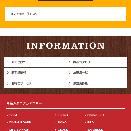
2026年1月
(1359)
ABFとは?
商品カタログ
新商品情報
加盟店一覧
お得なサービス
加盟店募集
商品カタログカテゴリー
SOFA
LIVING
DINING SET
DINING BOARD
SOHO
BED
LIFE SUPPORT
CLOSET
JAPANESE