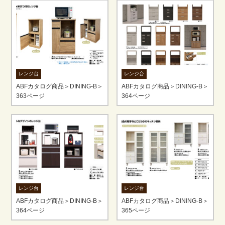
レンジ台
レンジ台
ABFカタログ商品＞DINING-B＞
ABFカタログ商品＞DINING-B＞
363ページ
364ページ
レンジ台
レンジ台
ABFカタログ商品＞DINING-B＞
ABFカタログ商品＞DINING-B＞
364ページ
365ページ