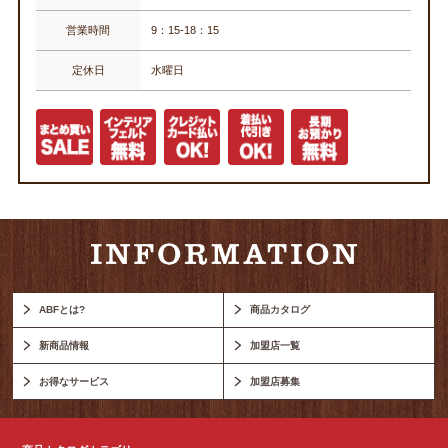
営業時間
9：15-18：15
定休日
水曜日
ABFとは?
商品カタログ
新商品情報
加盟店一覧
お得なサービス
加盟店募集