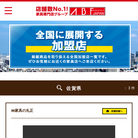
toggle
navigation
佐賀県
： 3 件
㈱家具の丸正