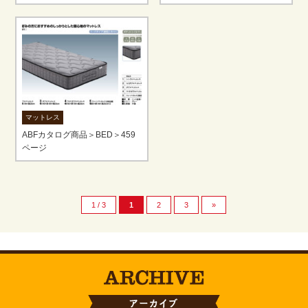
マットレス
ABFカタログ商品＞BED＞459
ページ
1 / 3
1
2
3
»