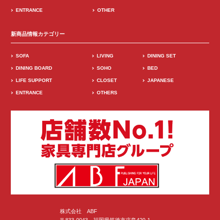
ENTRANCE
OTHER
新商品情報カテゴリー
SOFA
LIVING
DINING SET
DINING BOARD
SOHO
BED
LIFE SUPPORT
CLOSET
JAPANESE
ENTRANCE
OTHERS
株式会社 ABF
〒833-0043 福岡県筑後市庄島420-1