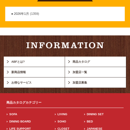
2026年1月
(1359)
ABFとは?
商品カタログ
新商品情報
加盟店一覧
お得なサービス
加盟店募集
商品カタログカテゴリー
SOFA
LIVING
DINING SET
DINING BOARD
SOHO
BED
LIFE SUPPORT
CLOSET
JAPANESE