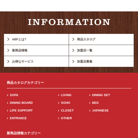
ABFとは?
商品カタログ
新商品情報
加盟店一覧
お得なサービス
加盟店募集
商品カタログカテゴリー
SOFA
LIVING
DINING SET
DINING BOARD
SOHO
BED
LIFE SUPPORT
CLOSET
JAPANESE
ENTRANCE
OTHER
新商品情報カテゴリー