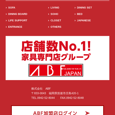
SOFA
LIVING
DINING SET
DINING BOARD
SOHO
BED
LIFE SUPPORT
CLOSET
JAPANESE
ENTRANCE
OTHERS
株式会社 ABF
〒833-0043 福岡県筑後市庄島420-1
TEL.0942-52-8044 FAX.0942-52-8048