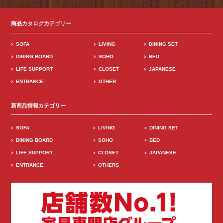
商品カタログカテゴリー
SOFA
LIVING
DINING SET
DINING BOARD
SOHO
BED
LIFE SUPPORT
CLOSET
JAPANESE
ENTRANCE
OTHER
新商品情報カテゴリー
SOFA
LIVING
DINING SET
DINING BOARD
SOHO
BED
LIFE SUPPORT
CLOSET
JAPANESE
ENTRANCE
OTHERS