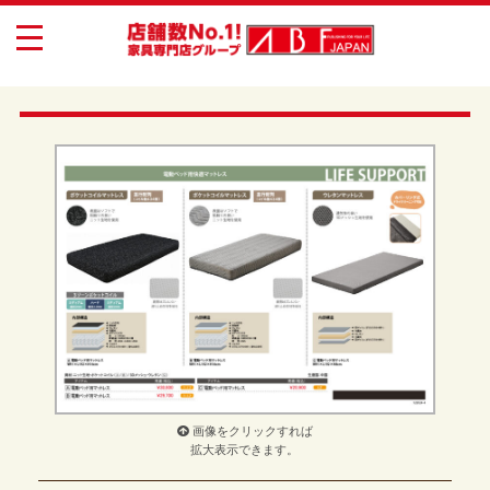
toggle
navigation
画像をクリックすれば
拡大表示できます。