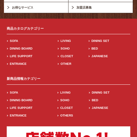
お得なサービス
加盟店募集
商品カタログカテゴリー
SOFA
LIVING
DINING SET
DINING BOARD
SOHO
BED
LIFE SUPPORT
CLOSET
JAPANESE
ENTRANCE
OTHER
新商品情報カテゴリー
SOFA
LIVING
DINING SET
DINING BOARD
SOHO
BED
LIFE SUPPORT
CLOSET
JAPANESE
ENTRANCE
OTHERS