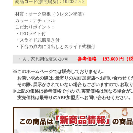
商品コード(参照場所)：102022-5-3
材質：オーク突板（ウレタン塗装）
カラー：ナチュラル
こだわりポイント：
・LEDライト付
・スライド式膳引き付
・下台の扉内に引出しとスライド式棚付
参考価格 193,600 円（
A．家具調仏壇50-20号
※このホームページでは販売しておりません｡
お買い求めの際は､最寄りのABF加盟店へお問い合わせく
その際､展示がされていない場合もございますので､お取り
※上記の価格は参考価格ですので､実売価格は異なる場合が
実売価格は最寄りのABF加盟店へお問い合わせください｡