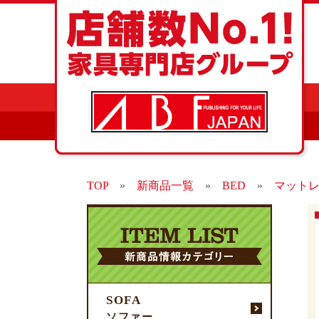
TOP
»
新商品一覧
»
BED
»
マット
SOFA
ソファー