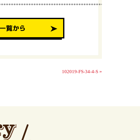
************************************************
»
102019-FS-34-4-S