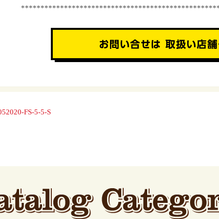
**************************************************
052020-FS-5-5-S