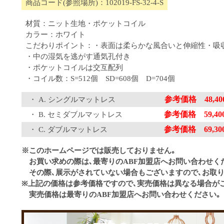
商品コード(参照場所)：102019-FS-32-4-S
材質：ニット生地・ポケットコイル
カラー：ホワイト
こだわりポイント：・表面は柔らかな風合いと伸縮性・吸
・中の湿気を逃がす通気孔付き
・ポケットコイルは交互配列
・コイル数：S=512個 SD=608個 D=704個
参考価格 48,400
A. シングルマットレス
参考価格 59,400
B. セミダブルマットレス
参考価格 69,300
C. ダブルマットレス
※このホームページでは販売しておりません｡
お買い求めの際は､最寄りのABF加盟店へお問い合わせく
その際､展示がされていない場合もございますので､お取り
※上記の価格は参考価格ですので､実売価格は異なる場合が
実売価格は最寄りのABF加盟店へお問い合わせください｡