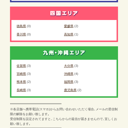
徳島県
(0)
愛媛県
(2)
香川県
(0)
高知県
(1)
佐賀県
(3)
大分県
(3)
宮崎県
(3)
沖縄県
(4)
熊本県
(2)
福岡県
(3)
長崎県
(3)
鹿児島県
(2)
*********************************************
※各店舗へ携帯電話(スマホ)からお問い合わせいただく場合､メールの受信制
限の解除をお願い致します｡
受信制限を設定されてますと､こちらからの返信が届きませんので､宜しくお
願い致します｡