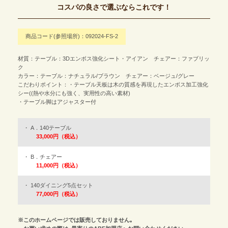
コスパの良さで選ぶならこれです！
商品コード(参照場所)：092024-FS-2
材質：テーブル：3Dエンボス強化シート・アイアン チェアー：ファブリッ
ク
カラー：テーブル：ナチュラル/ブラウン チェアー：ベージュ/グレー
こだわりポイント：・テーブル天板は木の質感を再現したエンボス加工強化
シー((熱や水分にも強く、実用性の高い素材)
・テーブル脚はアジャスター付
A．140テーブル
33,000円（税込）
B．チェアー
11,000円（税込）
140ダイニング5点セット
77,000円（税込）
※このホームページでは販売しておりません｡