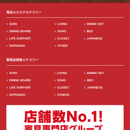
商品カタログカテゴリー
SOFA
LIVING
DINING SET
DINING BOARD
SOHO
BED
LIFE SUPPORT
CLOSET
JAPANESE
ENTRANCE
OTHER
新商品情報カテゴリー
SOFA
LIVING
DINING SET
DINING BOARD
SOHO
BED
LIFE SUPPORT
CLOSET
JAPANESE
ENTRANCE
OTHERS