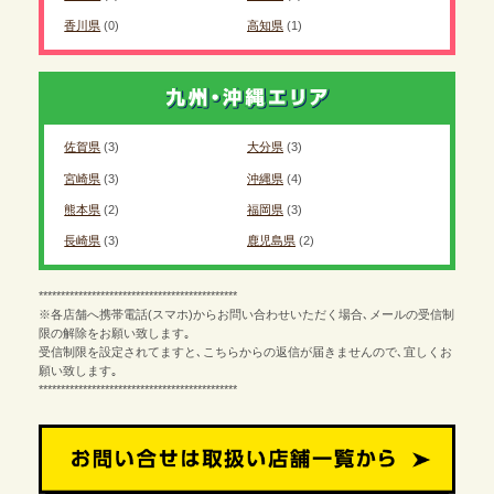
香川県
(0)
高知県
(1)
佐賀県
(3)
大分県
(3)
宮崎県
(3)
沖縄県
(4)
熊本県
(2)
福岡県
(3)
長崎県
(3)
鹿児島県
(2)
*********************************************
※各店舗へ携帯電話(スマホ)からお問い合わせいただく場合､メールの受信制
限の解除をお願い致します｡
受信制限を設定されてますと､こちらからの返信が届きませんので､宜しくお
願い致します｡
*********************************************