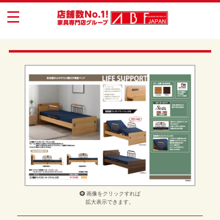
toggle
navigation
画像をクリックすれば
拡大表示できます。