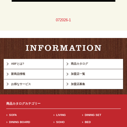
072026-1
ABFとは?
商品カタログ
新商品情報
加盟店一覧
お得なサービス
加盟店募集
商品カタログカテゴリー
SOFA
LIVING
DINING SET
DINING BOARD
SOHO
BED