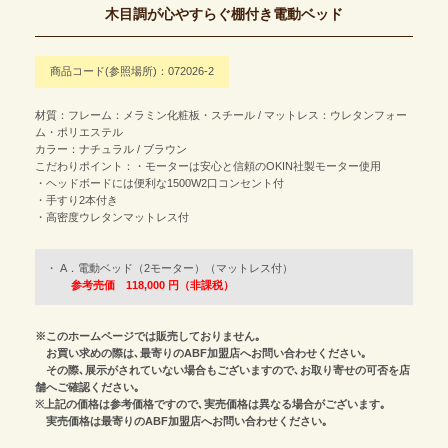
木目調が心やすらぐ棚付き電動ベッド
商品コード(参照場所)：072026-2
材質：フレーム：メラミン化粧板・スチール / マットレス：ウレタンフォー
ム・ポリエステル
カラー：ナチュラル / ブラウン
こだわりポイント：・モーターは安心と信頼のOKIN社製モーター使用
・ヘッドボードには便利な1500W2口コンセント付
・手すり2本付き
・高密度ウレタンマットレス付
A．電動ベッド（2モーター）（マットレス付）
参考売価 118,000 円（非課税）
※このホームページでは販売しておりません｡
お買い求めの際は､最寄りのABF加盟店へお問い合わせください｡
その際､展示がされていない場合もございますので､お取り寄せの可否を店
舗へご確認ください｡
※上記の価格は参考価格ですので､実売価格は異なる場合がございます｡
実売価格は最寄りのABF加盟店へお問い合わせください｡