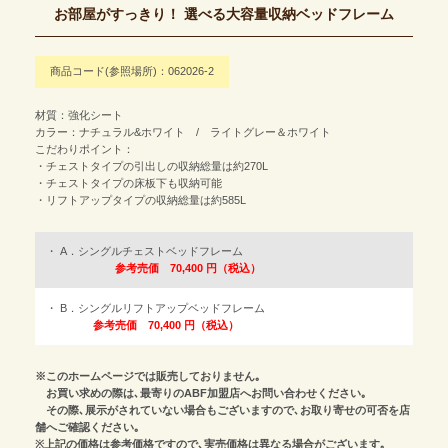
お部屋がすっきり！ 選べる大容量収納ベッドフレーム
商品コード(参照場所)：062026-2
材質：強化シート
カラー：ナチュラル&ホワイト / ライトグレー＆ホワイト
こだわりポイント：
・チェストタイプの引出しの収納総量は約270L
・チェストタイプの床板下も収納可能
・リフトアップタイプの収納総量は約585L
A．シングルチェストベッドフレーム
参考売価 70,400 円（税込）
B．シングルリフトアップベッドフレーム
参考売価 70,400 円（税込）
※このホームページでは販売しておりません｡
お買い求めの際は､最寄りのABF加盟店へお問い合わせください｡
その際､展示がされていない場合もございますので､お取り寄せの可否を店
舗へご確認ください｡
※上記の価格は参考価格ですので､実売価格は異なる場合がございます｡