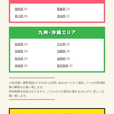
徳島県
(0)
愛媛県
(2)
香川県
(0)
高知県
(1)
佐賀県
(3)
大分県
(3)
宮崎県
(3)
沖縄県
(4)
熊本県
(2)
福岡県
(3)
長崎県
(3)
鹿児島県
(2)
*********************************************
※各店舗へ携帯電話(スマホ)からお問い合わせいただく場合､メールの受信制
限の解除をお願い致します｡
受信制限を設定されてますと､こちらからの返信が届きませんので､宜しくお
願い致します｡
*********************************************