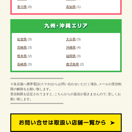
香川県
(0)
高知県
(1)
佐賀県
(3)
大分県
(3)
宮崎県
(3)
沖縄県
(4)
熊本県
(2)
福岡県
(3)
長崎県
(3)
鹿児島県
(2)
*********************************************
※各店舗へ携帯電話(スマホ)からお問い合わせいただく場合､メールの受信制
限の解除をお願い致します｡
受信制限を設定されてますと､こちらからの返信が届きませんので､宜しくお
願い致します｡
*********************************************