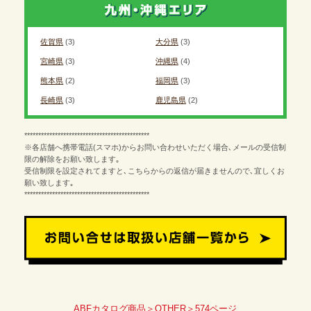
佐賀県
(3)
大分県
(3)
宮崎県
(3)
沖縄県
(4)
熊本県
(2)
福岡県
(3)
長崎県
(3)
鹿児島県
(2)
*********************************************
※各店舗へ携帯電話(スマホ)からお問い合わせいただく場合､メールの受信制
限の解除をお願い致します｡
受信制限を設定されてますと､こちらからの返信が届きませんので､宜しくお
願い致します｡
*********************************************
ABFカタログ商品＞OTHER＞574ページ