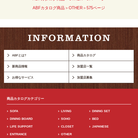
ABFカタログ商品＞OTHER＞575ページ
ABFとは?
商品カタログ
新商品情報
加盟店一覧
お得なサービス
加盟店募集
商品カタログカテゴリー
SOFA
LIVING
DINING SET
DINING BOARD
SOHO
BED
LIFE SUPPORT
CLOSET
JAPANESE
ENTRANCE
OTHER