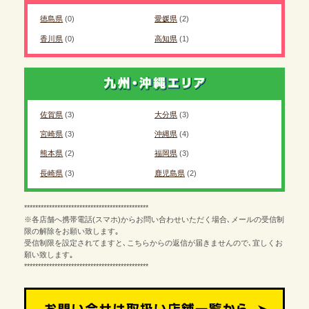
徳島県
(0)
愛媛県
(2)
香川県
(0)
高知県
(1)
佐賀県
(3)
大分県
(3)
宮崎県
(3)
沖縄県
(4)
熊本県
(2)
福岡県
(3)
長崎県
(3)
鹿児島県
(2)
*********************************************
※各店舗へ携帯電話(スマホ)からお問い合わせいただく場合､メールの受信制
限の解除をお願い致します｡
受信制限を設定されてますと､こちらからの返信が届きませんので､宜しくお
願い致します｡
*********************************************