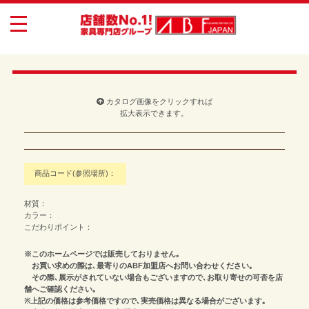
toggle
navigation
カタログ画像をクリックすれば
拡大表示できます。
商品コード(参照場所)：
材質：
カラー：
こだわりポイント：
※このホームページでは販売しておりません｡
お買い求めの際は､最寄りのABF加盟店へお問い合わせください｡
その際､展示がされていない場合もございますので､お取り寄せの可否を店
舗へご確認ください｡
※上記の価格は参考価格ですので､実売価格は異なる場合がございます｡