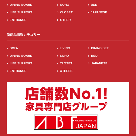
DINING BOARD
SOHO
BED
LIFE SUPPORT
CLOSET
JAPANESE
ENTRANCE
OTHER
新商品情報カテゴリー
SOFA
LIVING
DINING SET
DINING BOARD
SOHO
BED
LIFE SUPPORT
CLOSET
JAPANESE
ENTRANCE
OTHERS