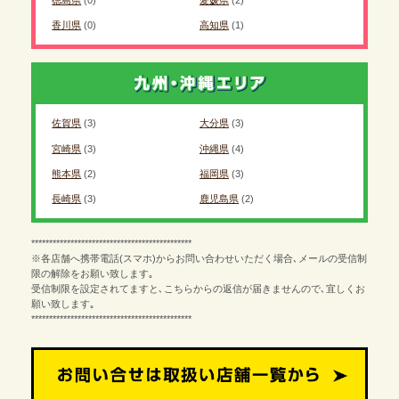
香川県
(0)
高知県
(1)
佐賀県
(3)
大分県
(3)
宮崎県
(3)
沖縄県
(4)
熊本県
(2)
福岡県
(3)
長崎県
(3)
鹿児島県
(2)
*********************************************
※各店舗へ携帯電話(スマホ)からお問い合わせいただく場合､メールの受信制
限の解除をお願い致します｡
受信制限を設定されてますと､こちらからの返信が届きませんので､宜しくお
願い致します｡
*********************************************