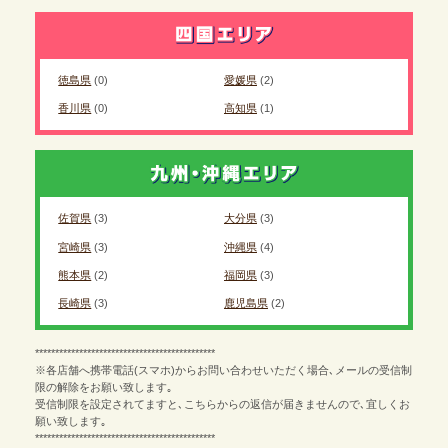
徳島県
(0)
愛媛県
(2)
香川県
(0)
高知県
(1)
佐賀県
(3)
大分県
(3)
宮崎県
(3)
沖縄県
(4)
熊本県
(2)
福岡県
(3)
長崎県
(3)
鹿児島県
(2)
*********************************************
※各店舗へ携帯電話(スマホ)からお問い合わせいただく場合､メールの受信制
限の解除をお願い致します｡
受信制限を設定されてますと､こちらからの返信が届きませんので､宜しくお
願い致します｡
*********************************************