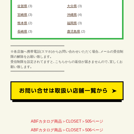
佐賀県
(3)
大分県
(3)
宮崎県
(3)
沖縄県
(4)
熊本県
(2)
福岡県
(3)
長崎県
(3)
鹿児島県
(2)
*********************************************
※各店舗へ携帯電話(スマホ)からお問い合わせいただく場合､メールの受信制
限の解除をお願い致します｡
受信制限を設定されてますと､こちらからの返信が届きませんので､宜しくお
願い致します｡
*********************************************
ABFカタログ商品＞CLOSET＞505ページ
ABFカタログ商品＞CLOSET＞506ページ