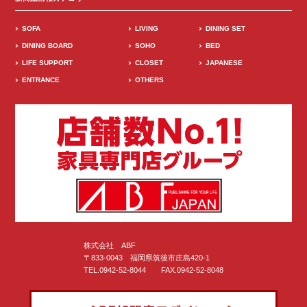
SOFA
LIVING
DINING SET
DINING BOARD
SOHO
BED
LIFE SUPPORT
CLOSET
JAPANESE
ENTRANCE
OTHERS
株式会社 ABF
〒833-0043 福岡県筑後市庄島420-1
TEL.0942-52-8044 FAX.0942-52-8048