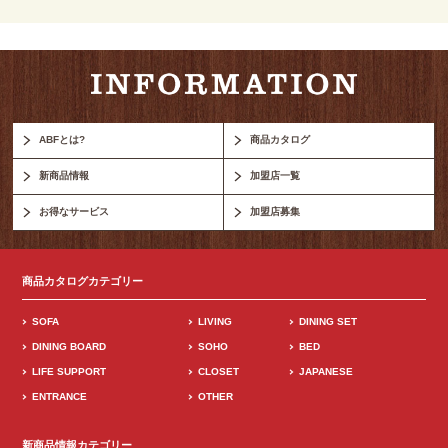
ABFとは?
商品カタログ
新商品情報
加盟店一覧
お得なサービス
加盟店募集
商品カタログカテゴリー
SOFA
LIVING
DINING SET
DINING BOARD
SOHO
BED
LIFE SUPPORT
CLOSET
JAPANESE
ENTRANCE
OTHER
新商品情報カテゴリー