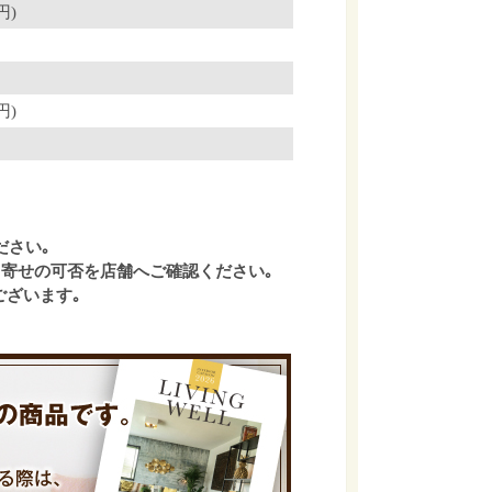
円)
円)
ださい｡
寄せの可否を店舗へご確認ください｡
ございます｡