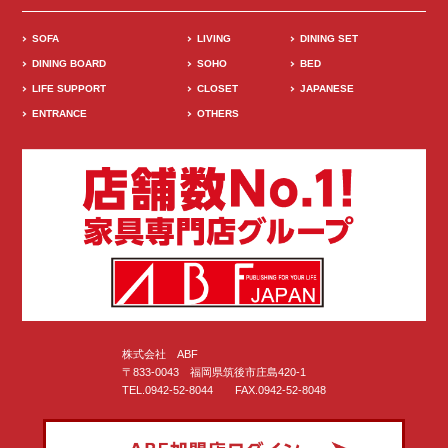
SOFA
LIVING
DINING SET
DINING BOARD
SOHO
BED
LIFE SUPPORT
CLOSET
JAPANESE
ENTRANCE
OTHERS
株式会社 ABF
〒833-0043 福岡県筑後市庄島420-1
TEL.0942-52-8044 FAX.0942-52-8048