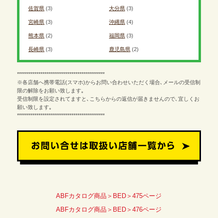
佐賀県
(3)
大分県
(3)
宮崎県
(3)
沖縄県
(4)
熊本県
(2)
福岡県
(3)
長崎県
(3)
鹿児島県
(2)
*********************************************
※各店舗へ携帯電話(スマホ)からお問い合わせいただく場合､メールの受信制
限の解除をお願い致します｡
受信制限を設定されてますと､こちらからの返信が届きませんので､宜しくお
願い致します｡
*********************************************
ABFカタログ商品＞BED＞475ページ
ABFカタログ商品＞BED＞476ページ