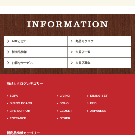
ABFとは?
商品カタログ
新商品情報
加盟店一覧
お得なサービス
加盟店募集
商品カタログカテゴリー
SOFA
LIVING
DINING SET
DINING BOARD
SOHO
BED
LIFE SUPPORT
CLOSET
JAPANESE
ENTRANCE
OTHER
新商品情報カテゴリー