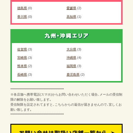
徳島県
(0)
愛媛県
(2)
香川県
(0)
高知県
(1)
佐賀県
(3)
大分県
(3)
宮崎県
(3)
沖縄県
(4)
熊本県
(2)
福岡県
(3)
長崎県
(3)
鹿児島県
(2)
*********************************************
※各店舗へ携帯電話(スマホ)からお問い合わせいただく場合､メールの受信制
限の解除をお願い致します｡
受信制限を設定されてますと､こちらからの返信が届きませんので､宜しくお
願い致します｡
*********************************************