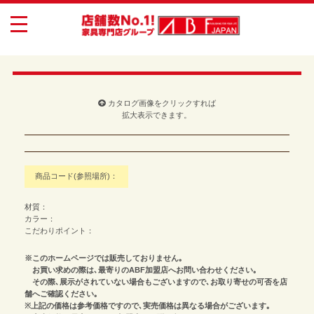
toggle
navigation
カタログ画像をクリックすれば
拡大表示できます。
商品コード(参照場所)：
材質：
カラー：
こだわりポイント：
※このホームページでは販売しておりません｡
お買い求めの際は､最寄りのABF加盟店へお問い合わせください｡
その際､展示がされていない場合もございますので､お取り寄せの可否を店
舗へご確認ください｡
※上記の価格は参考価格ですので､実売価格は異なる場合がございます｡