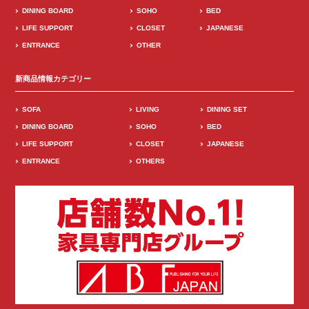
DINING BOARD
SOHO
BED
LIFE SUPPORT
CLOSET
JAPANESE
ENTRANCE
OTHER
新商品情報カテゴリー
SOFA
LIVING
DINING SET
DINING BOARD
SOHO
BED
LIFE SUPPORT
CLOSET
JAPANESE
ENTRANCE
OTHERS