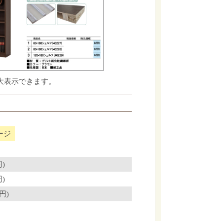
大表示できます。
ージ
円)
円)
円)