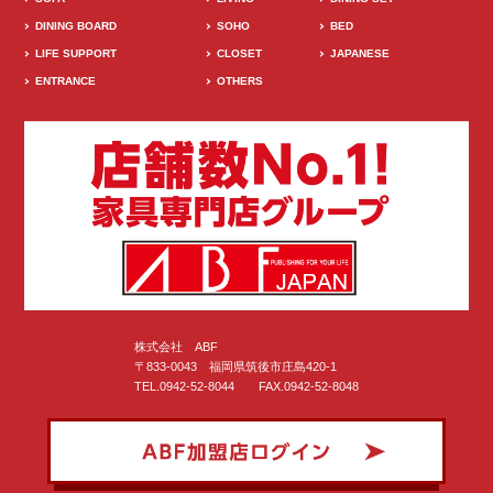
DINING BOARD
SOHO
BED
LIFE SUPPORT
CLOSET
JAPANESE
ENTRANCE
OTHERS
株式会社 ABF
〒833-0043 福岡県筑後市庄島420-1
TEL.0942-52-8044 FAX.0942-52-8048