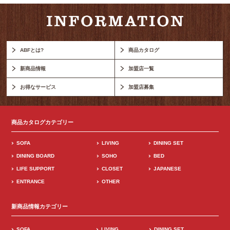
ABFとは?
商品カタログ
新商品情報
加盟店一覧
お得なサービス
加盟店募集
商品カタログカテゴリー
SOFA
LIVING
DINING SET
DINING BOARD
SOHO
BED
LIFE SUPPORT
CLOSET
JAPANESE
ENTRANCE
OTHER
新商品情報カテゴリー
SOFA
LIVING
DINING SET