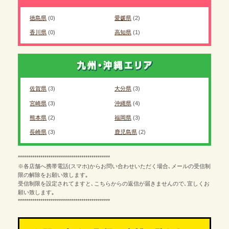
徳島県
(0)
愛媛県
(2)
香川県
(0)
高知県
(1)
佐賀県
(3)
大分県
(3)
宮崎県
(3)
沖縄県
(4)
熊本県
(2)
福岡県
(3)
長崎県
(3)
鹿児島県
(2)
*********************************************
※各店舗へ携帯電話(スマホ)からお問い合わせいただく場合､メールの受信制
限の解除をお願い致します｡
受信制限を設定されてますと､こちらからの返信が届きませんので､宜しくお
願い致します｡
*********************************************