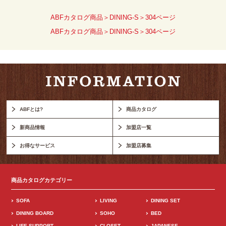
ABFカタログ商品＞DINING-S＞304ページ
ABFカタログ商品＞DINING-S＞304ページ
ABFとは?
商品カタログ
新商品情報
加盟店一覧
お得なサービス
加盟店募集
商品カタログカテゴリー
SOFA
LIVING
DINING SET
DINING BOARD
SOHO
BED
LIFE SUPPORT
CLOSET
JAPANESE