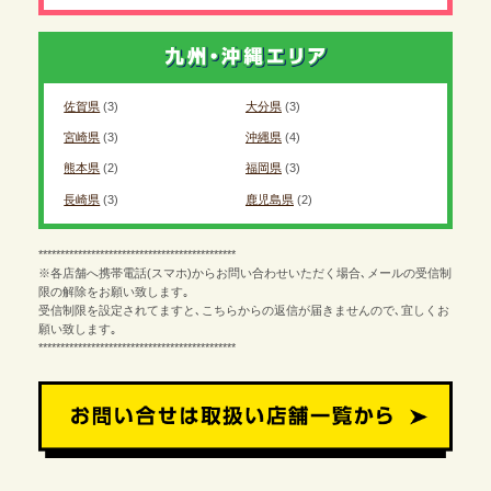
佐賀県
(3)
大分県
(3)
宮崎県
(3)
沖縄県
(4)
熊本県
(2)
福岡県
(3)
長崎県
(3)
鹿児島県
(2)
*********************************************
※各店舗へ携帯電話(スマホ)からお問い合わせいただく場合､メールの受信制
限の解除をお願い致します｡
受信制限を設定されてますと､こちらからの返信が届きませんので､宜しくお
願い致します｡
*********************************************