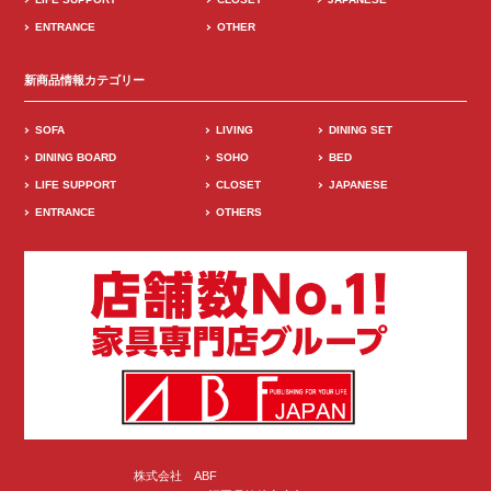
ENTRANCE
OTHER
新商品情報カテゴリー
SOFA
LIVING
DINING SET
DINING BOARD
SOHO
BED
LIFE SUPPORT
CLOSET
JAPANESE
ENTRANCE
OTHERS
株式会社 ABF