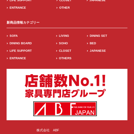
LIFE SUPPORT
CLOSET
JAPANESE
ENTRANCE
OTHER
新商品情報カテゴリー
SOFA
LIVING
DINING SET
DINING BOARD
SOHO
BED
LIFE SUPPORT
CLOSET
JAPANESE
ENTRANCE
OTHERS
株式会社 ABF