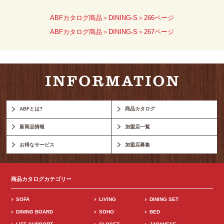
ABFカタログ商品＞DINING-S＞266ページ
ABFカタログ商品＞DINING-S＞267ページ
ABFとは?
商品カタログ
新商品情報
加盟店一覧
お得なサービス
加盟店募集
商品カタログカテゴリー
SOFA
LIVING
DINING SET
DINING BOARD
SOHO
BED