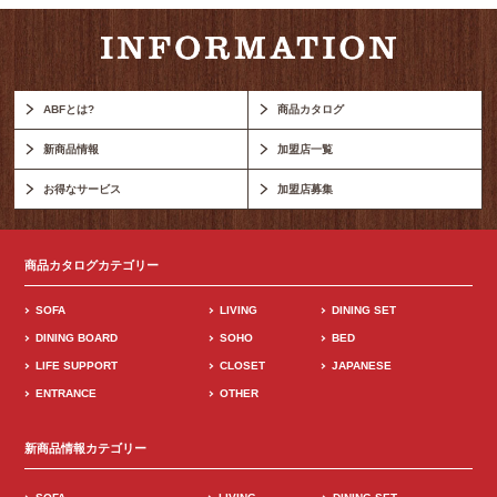
ABFとは?
商品カタログ
新商品情報
加盟店一覧
お得なサービス
加盟店募集
商品カタログカテゴリー
SOFA
LIVING
DINING SET
DINING BOARD
SOHO
BED
LIFE SUPPORT
CLOSET
JAPANESE
ENTRANCE
OTHER
新商品情報カテゴリー