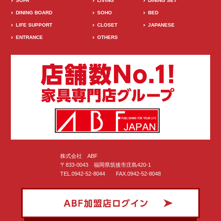
SOFA
LIVING
DINING SET
DINING BOARD
SOHO
BED
LIFE SUPPORT
CLOSET
JAPANESE
ENTRANCE
OTHERS
株式会社 ABF
〒833-0043 福岡県筑後市庄島420-1
TEL.0942-52-8044 FAX.0942-52-8048