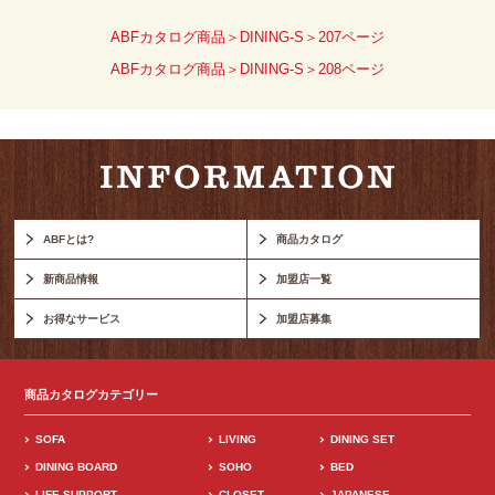
ABFカタログ商品＞DINING-S＞207ページ
ABFカタログ商品＞DINING-S＞208ページ
ABFとは?
商品カタログ
新商品情報
加盟店一覧
お得なサービス
加盟店募集
商品カタログカテゴリー
SOFA
LIVING
DINING SET
DINING BOARD
SOHO
BED
LIFE SUPPORT
CLOSET
JAPANESE