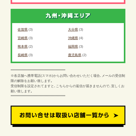
佐賀県
(3)
大分県
(3)
宮崎県
(3)
沖縄県
(4)
熊本県
(2)
福岡県
(3)
長崎県
(3)
鹿児島県
(2)
*********************************************
※各店舗へ携帯電話(スマホ)からお問い合わせいただく場合､メールの受信制
限の解除をお願い致します｡
受信制限を設定されてますと､こちらからの返信が届きませんので､宜しくお
願い致します｡
*********************************************