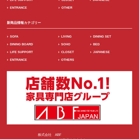
ENTRANCE
OTHER
新商品情報カテゴリー
SOFA
LIVING
DINING SET
DINING BOARD
SOHO
BED
LIFE SUPPORT
CLOSET
JAPANESE
ENTRANCE
OTHERS
株式会社 ABF