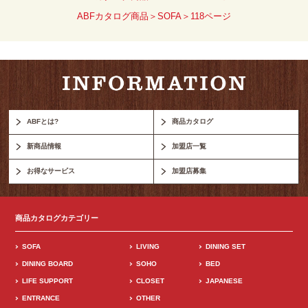
ABFカタログ商品＞SOFA＞118ページ
ABFとは?
商品カタログ
新商品情報
加盟店一覧
お得なサービス
加盟店募集
商品カタログカテゴリー
SOFA
LIVING
DINING SET
DINING BOARD
SOHO
BED
LIFE SUPPORT
CLOSET
JAPANESE
ENTRANCE
OTHER