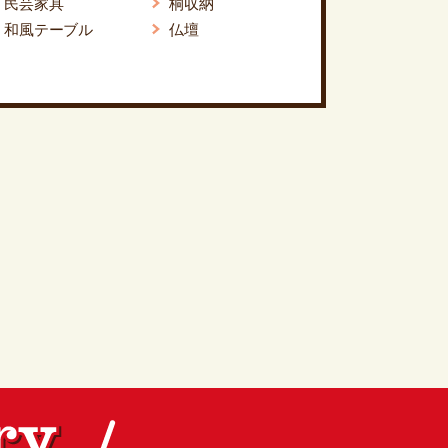
民芸家具
桐収納
和風テーブル
仏壇