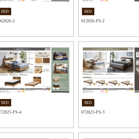
BED
BED
062026-2
012026-FS-2
BED
BED
072025-FS-4
072025-FS-3