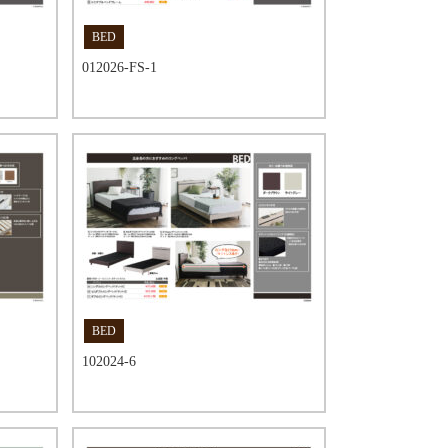
BED
012026-FS-1
BED
102024-6